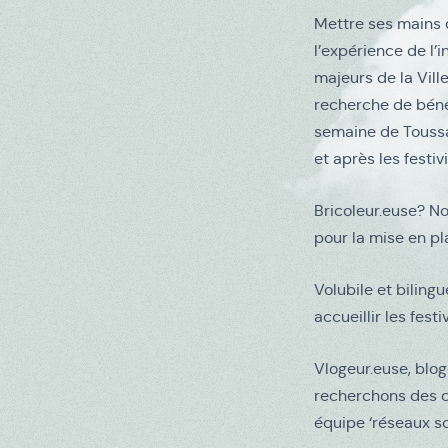
Mettre ses mains da
l’expérience de l’
majeurs de la Ville
recherche de béné
semaine de Toussa
et après les festiv
Bricoleur.euse? N
pour la mise en pl
Volubile et bilin
accueillir les festiv
Vlogeur.euse, blog
recherchons des 
équipe ‘réseaux so