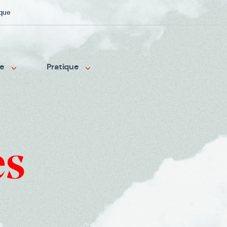
ique
me
Pratique
es