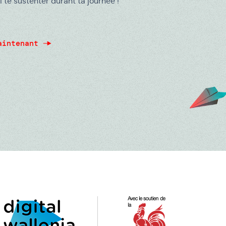
i te sustenter durant ta journée !
aintenant