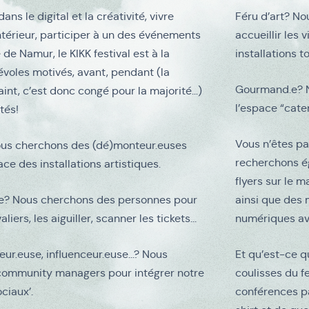
ns le digital et la créativité, vivre
Féru d’art? N
intérieur, participer à un des événements
accueillir les 
 de Namur, le KIKK festival est à la
installations to
voles motivés, avant, pendant (la
Gourmand.e? N
int, c’est donc congé pour la majorité…)
l’espace “cate
ités!
Vous n’êtes pa
ous cherchons des (dé)monteur.euses
recherchons é
ace des installations artistiques.
flyers sur le
gue? Nous cherchons des personnes pour
ainsi que des 
aliers, les aiguiller, scanner les tickets...
numériques ava
eur.euse, influenceur.euse...? Nous
Et qu’est-ce q
community managers pour intégrer notre
coulisses du fe
ciaux’.
conférences pa