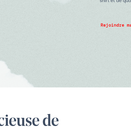
shirt et de quo
Rejoindre m
écieuse de