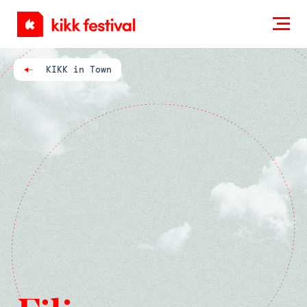
KIKK
Festival
KIKK in Town