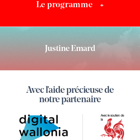
Le programme
+
Justine Emard
Footer
Avec l'aide précieuse de
Digital
notre partenaire
Wallonia