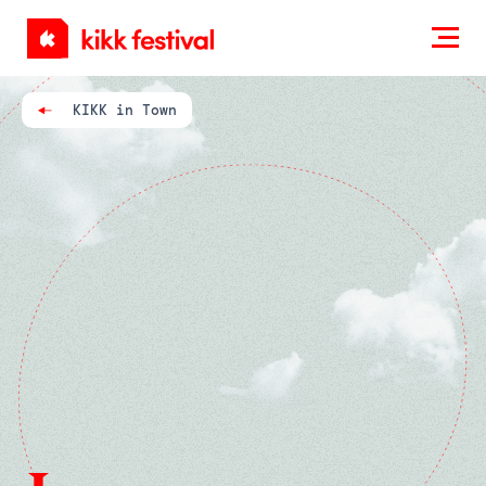
KIKK
Festival
KIKK in Town