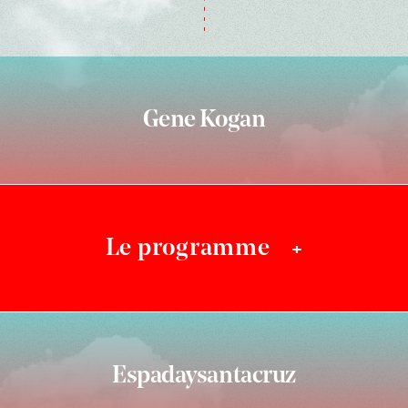
Gene Kogan
Le programme
+
Espadaysantacruz