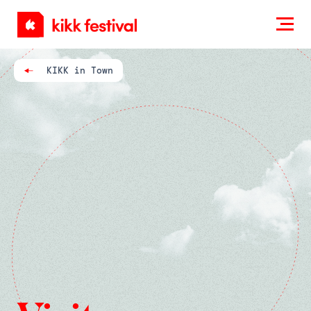
KIKK
Festival
KIKK in Town