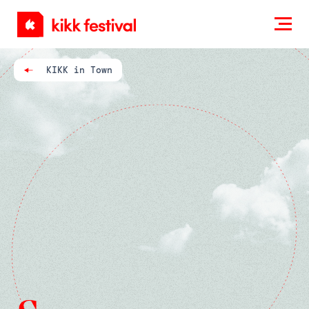
KIKK
Festival
KIKK in Town